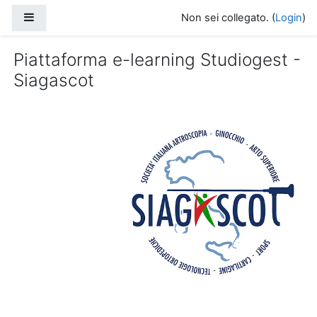
Vai al contenuto principale
Pannello laterale
Non sei collegato. (
Login
)
Piattaforma e-learning Studiogest -
Siagascot